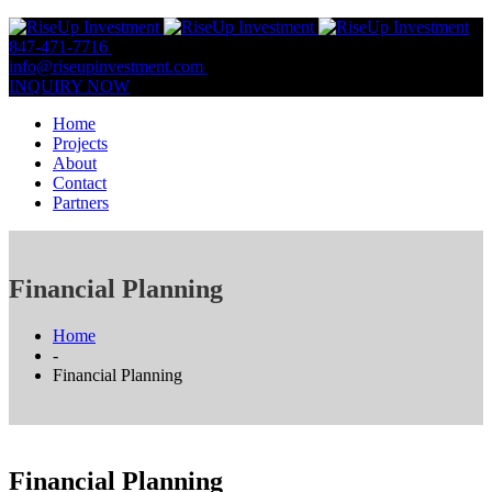
847-471-7716
847-809-0806
info@riseupinvestment.com
Email Us
INQUIRY NOW
Home
Projects
About
Contact
Partners
Financial Planning
Home
-
Financial Planning
Financial Planning