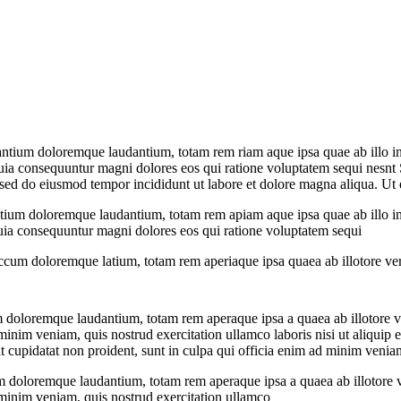
ntium doloremque laudantium, totam rem riam aque ipsa quae ab illo inven
quia consequuntur magni dolores eos qui ratione voluptatem sequi nesnt S
 sed do eiusmod tempor incididunt ut labore et dolore magna aliqua. U
tium doloremque laudantium, totam rem apiam aque ipsa quae ab illo inven
quia consequuntur magni dolores eos qui ratione voluptatem sequi
ccum doloremque latium, totam rem aperiaque ipsa quaea ab illotore veri
 doloremque laudantium, totam rem aperaque ipsa a quaea ab illotore ver
inim veniam, quis nostrud exercitation ullamco laboris nisi ut aliquip 
cat cupidatat non proident, sunt in culpa qui officia enim ad minim venia
m doloremque laudantium, totam rem aperaque ipsa a quaea ab illotore ve
minim veniam, quis nostrud exercitation ullamco