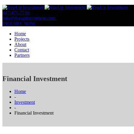
847-471-7716
847-809-0806
info@riseupinvestment.com
Email Us
INQUIRY NOW
Home
Projects
About
Contact
Partners
Financial Investment
Home
-
Investment
-
Financial Investment