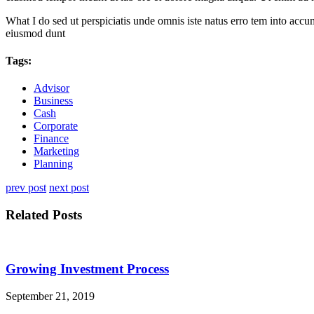
What I do sed ut perspiciatis unde omnis iste natus erro tem into accu
eiusmod dunt
Tags:
Advisor
Business
Cash
Corporate
Finance
Marketing
Planning
prev post
next post
Related Posts
Growing Investment Process
September 21, 2019