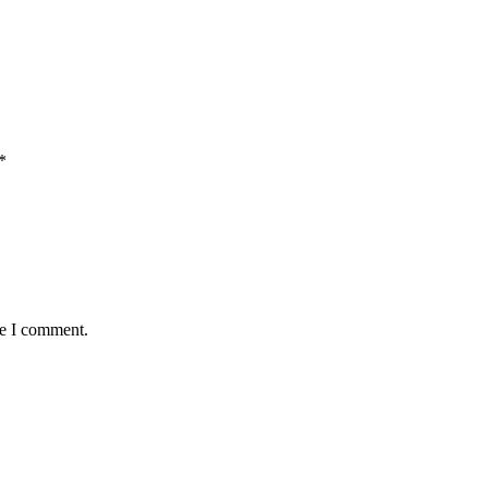
*
me I comment.